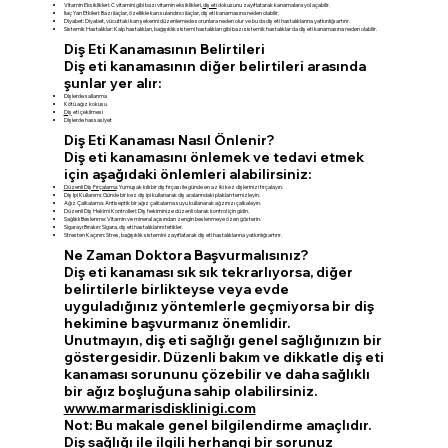
Vitamin Eksiklikleri: C vitamini gibi bazı vitamin eksiklikleri,
diş eti
dokusunu zayıflatarak kanamalara yol açabilir.
İlaç Yan Etkileri: Bazı ilaçlar, özellikle kan sulandırıcı ilaçlar, diş eti kanamasına neden olabilir.
Diyabet: Diyabet, vücuttaki kan şekerini düzenlemede sorunlara neden olur ve bu da diş eti hastalıklarına yatkınlığı artırır.
Sistemik Hastalıklar: Kalp hastalıkları, bağışıklık sistemi hastalıkları gibi bazı sistemik hastalıklar da diş eti kanamasına neden olabilir.
Diş Eti Kanamasının Belirtileri
Diş eti kanamasının diğer belirtileri arasında
şunlar yer alır:
Dişlerde sallanma
Kötü ağız kokusu
Diş
eti çekilmesi
Dişlerde hassasiyet
Diş Eti Kanaması Nasıl Önlenir?
Diş eti kanamasını önlemek ve tedavi etmek
için aşağıdaki önlemleri alabilirsiniz:
Düzenli Diş Fırçalama
: Yumuşak kıllı bir diş fırçası ile günde en az iki kez dişlerinizi fırçalayın.
Diş İpi Kullanımı: Günde bir kez diş ipi kullanarak diş aralarındaki plakları temizleyin.
Ağız Çalkalama: Antiseptik bir ağız çalkalama suyu kullanarak ağzınızı çalkalayın.
Düzenli Diş Hekimi Kontrolleri: Diş hekiminize düzenli olarak kontrol için gidin.
Sağlıklı Beslenme: Vitamin ve mineral açısından zengin beslenmeye özen gösterin.
Sigarayı Bırakın: Sigara, diş eti hastalıklarını tetikler.
Stresten Kaçının: Stres, bağışıklık sistemini zayıflatarak diş eti hastalıklarına yatkınlığı artırır.
Ne Zaman Doktora Başvurmalısınız?
Diş eti kanaması sık sık tekrarlıyorsa, diğer
belirtilerle birlikteyse veya evde
uyguladığınız yöntemlerle geçmiyorsa bir diş
hekimine başvurmanız önemlidir.
Unutmayın, diş eti sağlığı genel sağlığınızın bir
göstergesidir. Düzenli bakım ve dikkatle diş eti
kanaması sorununu çözebilir ve daha sağlıklı
bir ağız boşluğuna sahip olabilirsiniz.
www.marmarisdisklinigi.com
Not: Bu makale genel bilgilendirme amaçlıdır.
Diş sağlığı ile ilgili herhangi bir sorunuz