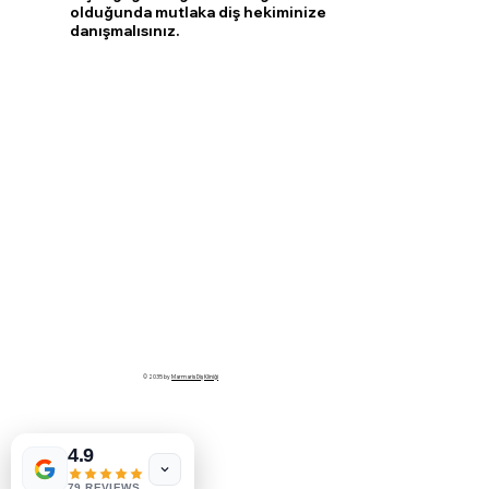
olduğunda mutlaka diş hekiminize
danışmalısınız.
© 2035 by
Marmaris Diş Kliniği
4.9
79 REVIEWS