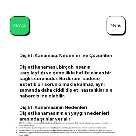
Menu
ARA
Ara
Diş Eti Kanaması: Nedenleri ve Çözümleri
Diş eti kanaması, birçok insanın
karşılaştığı ve genellikle hafife alınan bir
sağlık sorunudur. Bu durum, sadece
estetik bir sorun olmakla kalmaz, aynı
zamanda daha ciddi diş eti hastalıklarının
habercisi de olabilir.
Diş Eti Kanamasının Nedenleri
Diş eti kanamasının en yaygın nedenleri
arasında şunlar yer alır:
Plak Birikimi: Dişlerin üzerinde biriken bakteri plağı, diş eti iltihabına neden olur. Bu iltihap, diş etlerinin kızarmasına, şişmesine ve
kanamasına yol açar.
Yanlış Fırçalama: Çok sert fırçalama veya yanlış fırçalama teknikleri, diş etlerine zarar vererek kanamalara neden olabilir.
Diş İpi Kullanmama: Diş fırçasının ulaşamadığı
diş
aralıklarında biriken plak, diş eti hastalıklarına ve dolayısıyla kanamalara yol açar.
Hormonal Değişiklikler: Özellikle hamilelik döneminde hormonal değişiklikler, diş etlerinin daha hassas hale gelmesine ve kanamasına
neden olabilir.