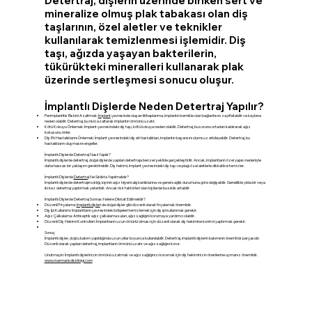
Detertraj, dişlerin üzerinde biriken sert ve
mineralize olmuş plak tabakası olan diş
taşlarının, özel aletler ve teknikler
kullanılarak temizlenmesi işlemidir. Diş
taşı, ağızda yaşayan bakterilerin,
tükürükteki mineralleri kullanarak plak
üzerinde sertleşmesi sonucu oluşur.
İmplantlı Dişlerde Neden Detertraj Yapılır?
Perimplantitis Riskini Azaltmak:
İmplant
çevresinde oluşan iltihaplanma, implantın kemikle olan bağlantısını zayıflatabilir ve kaybına
neden olabilir. Detertraj, bu riski azaltarak implantın ömrünü uzatır.
Kötü Kokuyu Önlemek: İmplant çevresindeki diş taşı, kötü kokuya neden olabilir. Detertraj, bu sorunu ortadan kaldırarak ağız
kokusunu önler.
Diş Eti Hastalıklarını Önlemek: İmplant çevresindeki diş eti hastalıkları, implantın başarısını olumsuz etkileyebilir. Detertraj, bu
hastalıkların oluşmasını engeller.
İmplantlı Dişlerde Detertraj Nasıl Yapılır?
İmplantlı dişlerde detertraj, doğal dişlerde yapılan detertraja benzer şekilde gerçekleştirilir. Ancak, implantların özel yapısı nedeniyle
daha hassas bir yaklaşım gerektirebilir. Diş hekimi, implant çevresindeki diş taşı ve plağı özel aletlerle dikkatlice temizler.
İmplantlı Dişlerde
Detertraj
Ne Sıklıkta Yapılmalıdır?
İmplantlı dişlerde detertrajın sıklığı, kişinin ağız hijyeni alışkanlıklarına ve genel sağlık durumuna göre değişebilir. Genellikle yılda bir veya
iki kez detertraj yaptırmak yeterlidir. Ancak risk faktörleri olan kişilerde bu sıklık artabilir.
İmplantlı Dişlerde Detertraj Sonrası Nelere Dikkat Edilmelidir?
Düzenli Fırçalama:
İmplantlı dişler
i de doğal dişler gibi düzenli olarak fırçalamak önemlidir.
Diş İpi Kullanımı: İmplantların çevresindeki bölgeleri temizlemek için diş ipi kullanmak gerekir.
Ağız Çalkalama: Antiseptik ağız çalkalama suları, ağız sağlığını korumaya yardımcı olabilir.
Düzenli Diş Hekimi Kontrolleri: İmplantların uzun ömürlü olması için düzenli olarak diş hekimine kontrol yaptırmak gerekir.
Sonuç
İmplantlı dişler, doğru bakım yapıldığında uzun yıllar boyunca kullanılabilir. Detertraj, implantlı dişlerin bakımının önemli bir parçasıdır.
Düzenli olarak yapılan detertraj, implantların ömrünü uzatır ve ağız sağlığını korur.
Unutmayın: İmplantlı dişlerinizin ömrünü uzatmak ve ağız sağlığınızı korumak için diş hekiminizin önerilerine uymanız önemlidir.
www.marmarisdisklinigi.com