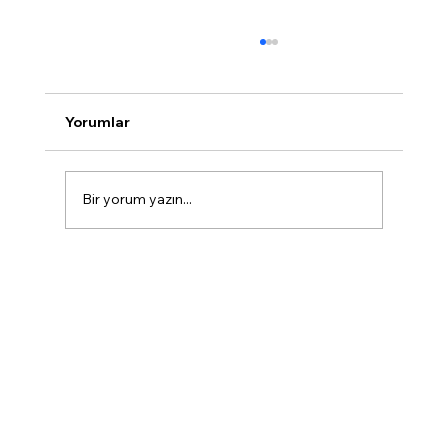
Yorumlar
Bir yorum yazın...
Marmaris'te Diş İmplantı Rehberi |
Tedavi Süreci, İyileşme ve Bakım