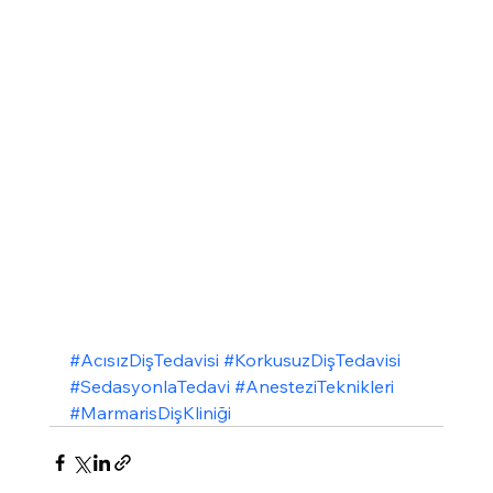
#AcısızDişTedavisi
#KorkusuzDişTedavisi
#SedasyonlaTedavi
#AnesteziTeknikleri
#MarmarisDişKliniği