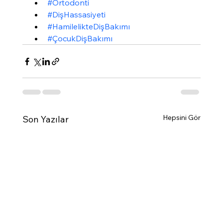
#Ortodonti
#DişHassasiyeti
#HamilelikteDişBakımı
#ÇocukDişBakımı
Hepsini Gör
Son Yazılar