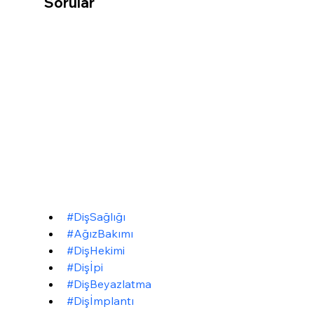
Sorular
#DişSağlığı
#AğızBakımı
#DişHekimi
#Dişİpi
#DişBeyazlatma
#Dişİmplantı