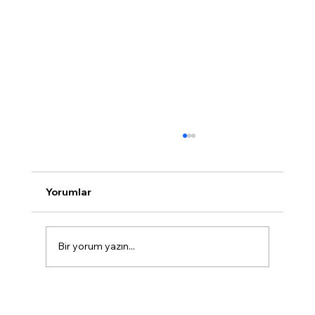
Yorumlar
Bir yorum yazın...
Marmaris Diş Kliniği'nin Uzmanlık