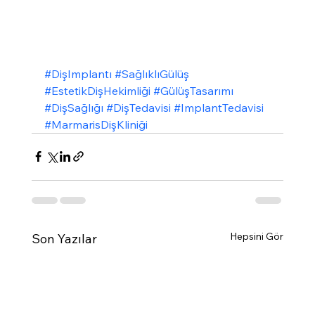
#DişImplantı
#SağlıklıGülüş
#EstetikDişHekimliği
#GülüşTasarımı
#DişSağlığı
#DişTedavisi
#ImplantTedavisi
#MarmarisDişKliniği
Hepsini Gör
Son Yazılar