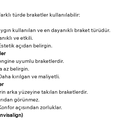
farklı türde braketler kullanılabilir:
aygın kullanılan ve en dayanıklı braket türüdür.
nıklı ve etkili.
Estetik açıdan belirgin.
ler
rengine uyumlu braketlerdir.
 az belirgin.
Daha kırılgan ve maliyetli.
er
erin arka yüzeyine takılan braketlerdir.
arıdan görünmez.
Konfor açısından zorluklar.
Invisalign)