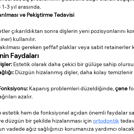
 1-3 yıl arasında.
arılması ve Pekiştirme Tedavisi
etler çıkarıldıktan sonra dişlerin yeni pozisyonlarını ko
ner) kullanılır.
akılması gereken şeffaf plaklar veya sabit retainerler ku
inin Faydaları
şler:
 Estetik olarak daha çekici bir gülüşe sahip olurs
ğlığı:
 Düzgün hizalanmış dişler, daha kolay temizlenir
Fonksiyonu:
 Kapanış problemleri düzeldiğinde, 
çene
 f
ağrıları azalır.
em estetik hem de fonksiyonel açıdan önemli faydalar sa
 ve düzgün bir şekilde hizalanması için 
ortodontik
 tedav
n vadede ağız sağlığınızı korumanıza yardımcı olacakt