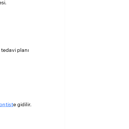
si.
tedavi planı 
ontist
e gidilir.