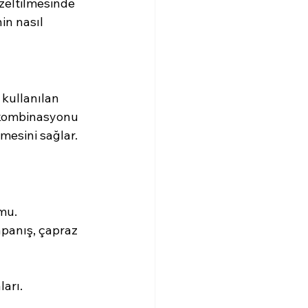
üzeltilmesinde 
in nasıl 
 kullanılan 
i) kombinasyonu 
mesini sağlar.
mu.
panış, çapraz 
arı.