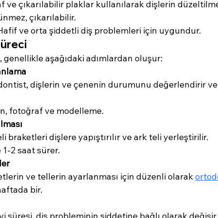
f ve çıkarılabilir plaklar kullanılarak dişlerin düzeltilme
nmez, çıkarılabilir.
Hafif ve orta şiddetli diş problemleri için uygundur.
Süreci
ci, genellikle aşağıdaki adımlardan oluşur:
anlama
dontist, dişlerin ve çenenin durumunu değerlendirir ve 
n, fotoğraf ve modelleme.
ılması
eli braketleri dişlere yapıştırılır ve ark teli yerleştirilir.
 1-2 saat sürer.
ler
etlerin ve tellerin ayarlanması için düzenli olarak 
ortod
haftada bir.
vi süresi, diş probleminin şiddetine bağlı olarak değişir.