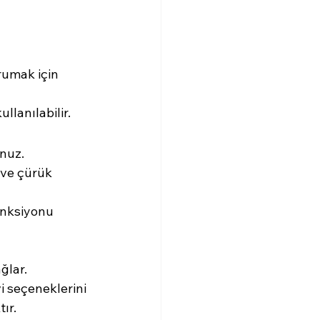
rumak için 
llanılabilir.
unuz.
 ve çürük 
onksiyonu 
ğlar. 
i seçeneklerini 
ır.