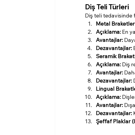
Diş Teli Türleri
Diş teli tedavisinde 
Metal Braketler
Açıklama:
 En y
Avantajlar:
 Daya
Dezavantajlar:
 
Seramik Braket
Açıklama:
 Diş 
Avantajlar:
 Daha
Dezavantajlar:
 
Lingual Braketl
Açıklama:
 Dişl
Avantajlar:
 Dış
Dezavantajlar:
 
Şeffaf Plaklar (