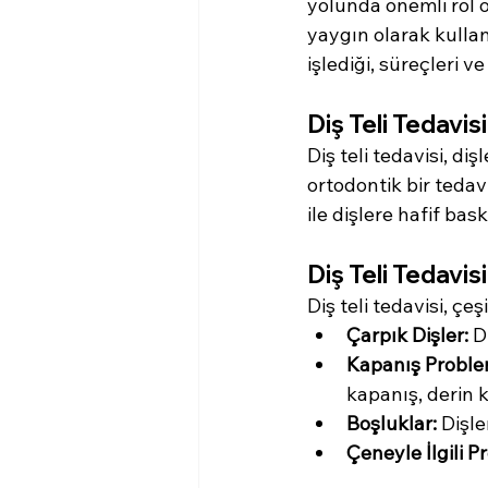
yolunda önemli rol o
yaygın olarak kullanı
işlediği, süreçleri v
Diş Teli Tedavis
Diş teli tedavisi, di
ortodontik bir tedav
ile dişlere hafif ba
Diş Teli Tedavis
Diş teli tedavisi, çe
Çarpık Dişler:
 D
Kapanış Problem
kapanış, derin 
Boşluklar:
 Dişl
Çeneyle İlgili P