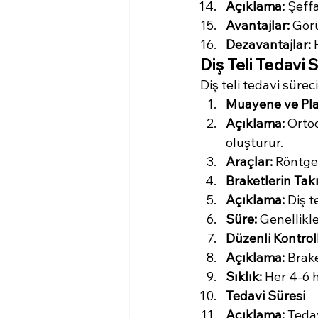
Açıklama:
 Şeffa
Avantajlar:
 Görü
Dezavantajlar:
 
Diş Teli Tedavi 
Diş teli tedavi süre
Muayene ve Pl
Açıklama:
 Orto
oluşturur.
Araçlar:
 Röntge
Braketlerin Tak
Açıklama:
 Diş t
Süre:
 Genellikle
Düzenli Kontrol
Açıklama:
 Brak
Sıklık:
 Her 4-6 
Tedavi Süresi
Açıklama:
 Teda