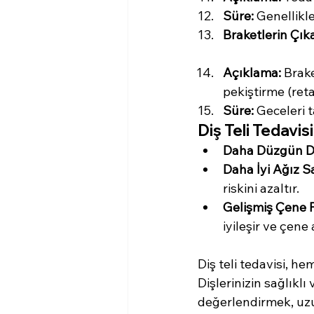
Süre:
 Genellikle
Braketlerin Çık
Açıklama:
 Brak
pekiştirme (retai
Süre:
 Geceleri t
Diş Teli Tedavis
Daha Düzgün Di
Daha İyi Ağız Sa
riskini azaltır.
Gelişmiş Çene 
iyileşir ve çene 
Diş teli tedavisi, h
Dişlerinizin sağlıklı
değerlendirmek, uzu