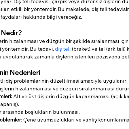
ynar. Diş teli tedavisi, çarpık veya düzensiz dişlerin d
lan etkili bir yöntemdir. Bu makalede, diş teli tedavisin
e faydaları hakkında bilgi vereceğiz.
i Nedir?
şlerin hizalanması ve düzgün bir şekilde sıralanması için
i yöntemidir. Bu tedavi, 
diş teli
 (braket) ve tel (ark tel
skı uygulanarak zamanla dişlerin istenilen pozisyona gel
inin Nedenleri
şitli diş problemlerinin düzeltilmesi amacıyla uygulanır:
işlerin hizalanmaması ve düzgün sıralanmaması duru
leri:
 Alt ve üst dişlerin düzgün kapanmaması (açık ka
kapanış).
er arasında boşlukların bulunması.
roblemler:
 Çene uyumsuzlukları ve yanlış konumlanmal