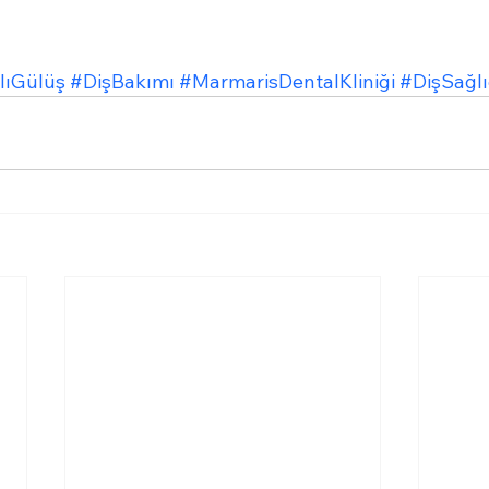
lıGülüş
#DişBakımı
#MarmarisDentalKliniği
#DişSağlı