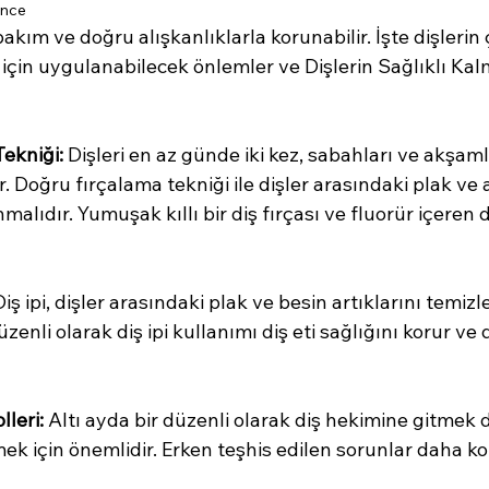
önce
 bakım ve doğru alışkanlıklarla korunabilir. İşte dişler
çin uygulanabilecek önlemler ve Dişlerin Sağlıklı Kalm
ekniği:
 Dişleri en az günde iki kez, sabahları ve akşamla
. Doğru fırçalama tekniği ile dişler arasındaki plak ve a
alıdır. Yumuşak kıllı bir diş fırçası ve fluorür içeren
Diş ipi, dişler arasındaki plak ve besin artıklarını temizl
üzenli olarak diş ipi kullanımı diş eti sağlığını korur ve d
lleri:
 Altı ayda bir düzenli olarak diş hekimine gitmek di
ek için önemlidir. Erken teşhis edilen sorunlar daha kola