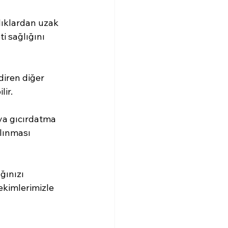
alıklardan uzak 
i sağlığını 
diren diğer 
lir.
ya gıcırdatma 
lınması 
ğınızı 
ekimlerimizle 