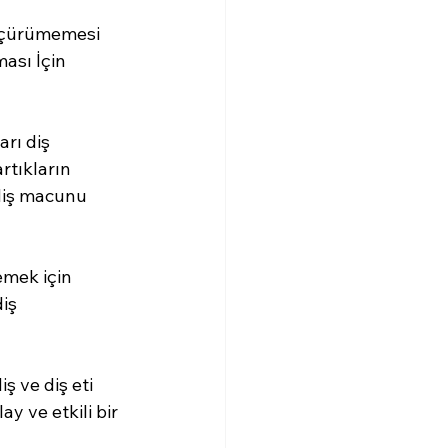
in çürümemesi 
ası İçin 
rı diş 
rtıkların 
 diş macunu 
emek için 
iş 
ş ve diş eti 
y ve etkili bir 