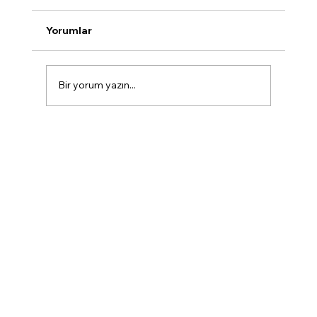
Yorumlar
Bir yorum yazın...
Marmaris Diş Kliniği'nin Uzmanlık
Alanları: Sağlıklı ve Estetik Gülüşler
İçin Kapsamlı Çözümler