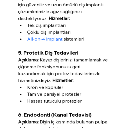
için güvenilir ve uzun ömürlü diş implantı 
çözümlerimizle ağız sağlığınızı 
destekliyoruz. 
Hizmetler:
Tek diş implantları
Çoklu diş implantları
All-on-4 implant
 sistemleri
5. Protetik Diş Tedavileri
Açıklama:
 Kayıp dişlerinizi tamamlamak ve 
çiğneme fonksiyonunuzu geri 
kazandırmak için protez tedavilerimizle 
hizmetinizdeyiz. 
Hizmetler:
Kron ve köprüler
Tam ve parsiyel protezler
Hassas tutuculu protezler
6. Endodonti (Kanal Tedavisi)
Açıklama:
 Dişin iç kısmında bulunan pulpa 