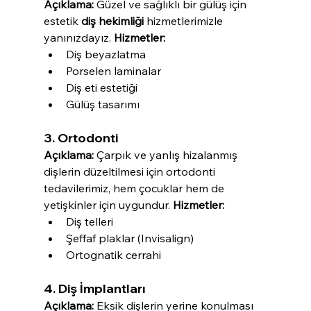
Açıklama:
 Güzel ve sağlıklı bir gülüş için 
estetik 
diş hekimliği
 hizmetlerimizle 
yanınızdayız. 
Hizmetler:
Diş beyazlatma
Porselen laminalar
Diş eti estetiği
Gülüş tasarımı
3. Ortodonti
Açıklama:
 Çarpık ve yanlış hizalanmış 
dişlerin düzeltilmesi için ortodonti 
tedavilerimiz, hem çocuklar hem de 
yetişkinler için uygundur. 
Hizmetler:
Diş telleri
Şeffaf plaklar (Invisalign)
Ortognatik cerrahi
4. Diş İmplantları
Açıklama:
 Eksik dişlerin yerine konulması 