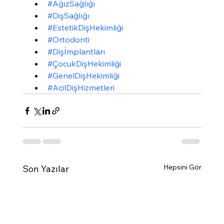
#AğızSağlığı
#DişSağlığı
#EstetikDişHekimliği
#Ortodonti
#Dişİmplantları
#ÇocukDişHekimliği
#GenelDişHekimliği
#AcilDişHizmetleri
Hepsini Gör
Son Yazılar