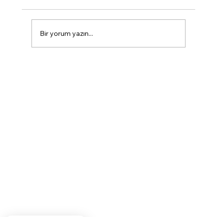
Bir yorum yazın...
Marmaris Diş Kliniği'nin Uzmanlık
Alanları: Sağlıklı ve Estetik Gülüşler
İçin Kapsamlı Çözümler