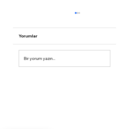
Yorumlar
Bir yorum yazın...
Marmaris Dişçi Rehberi: Sağlıklı ve
Estetik Gülüşler İçin Doğru Adres