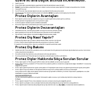
üzere iki ana başlık altında incelenebilir:
Sabit Protezler:
Köprü: Eksik dişin yanındaki dişlere yapıştırılan bir köprü ile desteklenen yapay bir diştir.
İmplant
: Çene kemiğine yerleştirilen titanyum vidalar üzerine oturtulan yapay dişlerdir. En doğal ve dayanıklı protez türüdür.
Hareketli Protezler:
Kısmi Protezler: Ağızda kalan dişlere kancalar veya klipsler ile tutturulan protezlerdir.
Tam Protezler
: Tüm dişleri kaybetmiş kişiler için kullanılan,
damak
veya gökyüzünü kaplayan protezlerdir.
Protez Dişlerin Avantajları
Eksik dişlerin yerine konulması: Çiğneme, konuşma ve gülme gibi fonksiyonların geri kazanılması.
Estetik görünüm: Doğal dişlere benzer bir görünüm sağlar.
Konforlu kullanım: Günlük hayatta rahatlıkla kullanılabilir.
Ekonomik: Diğer tedavi yöntemlerine göre daha uygun fiyatlı olabilir.
Protez Dişlerin Dezavantajları
Hareketli protezler: Zamanla gevşeyebilir ve konuşma sırasında yerinden çıkabilir.
Bakım gerektirme: Protezler düzenli olarak temizlenmeli ve kontrol edilmelidir.
Diş eti tahrişi: Yanlış kullanım veya bakımda
diş
eti tahrişine neden olabilir.
Protez Diş Nasıl Yapılır?
Muayene: Diş hekimi, ağız içi yapınızı detaylı olarak inceler ve protez için ölçü alır.
Protez Üretimi: Alınan ölçülere göre laboratuvarda kişiye özel protez üretilir.
Uygulama: Hazırlanan protez, ağızınıza yerleştirilir ve gerekli ayarlamalar yapılır.
Protez Diş Bakımı
Günlük temizlik: Protezleri her yemekten sonra ve yatmadan önce fırçalamalı, düzenli olarak diş ipi kullanmalı ve protez temizleme
solüsyonları ile temizlemelisiniz.
Düzenli kontroller: Diş hekiminize düzenli olarak kontrol için gitmelisiniz.
Kurumaya bırakmayın: Protezleri ağzınızın dışında su dolu bir kapta muhafaza etmelisiniz.
Protez Dişler Hakkında Sıkça Sorulan Sorular
Protez dişler ağrıtır mı? İlk birkaç gün hafif bir rahatsızlık hissedilebilir, ancak bu durum geçicidir.
Protez dişler
ömür boyu kullanılır mı? Protezlerin ömrü, kullanım şeklinize ve bakımınıza bağlı olarak değişir. Genellikle 5-7 yıl arasında
değiştirilmesi gerekir.
Protez dişler çiğneme işlevini tam olarak yerine getirir mi? Doğal dişler kadar olmasa da çiğneme işlevini büyük ölçüde yerine getirir.
Protez dişler konuşmayı etkiler mi? İlk başlarda hafif bir konuşma bozukluğu olabilir, ancak kısa sürede alışılır.
Sonuç olarak, protez dişler, eksik dişlerin yerine konulması için güvenilir ve etkili bir çözümdür. Doğru bakım yapıldığında uzun yıllar
kullanılabilir ve yaşam kalitesini artırabilir.
www.marmarisdisklinigi.com
Not: Bu makale genel bilgilendirme amaçlıdır. Herhangi bir sağlık sorununuz için mutlaka diş hekiminize danışmalısınız.
Ek Bilgiler:
Protez dişlerin maliyeti: Protez türü, kullanılan malzeme ve tedavi sürecine göre değişiklik gösterir.
Protez dişlerin avantajları ve dezavantajları hakkında daha detaylı bilgi almak için diş hekiminize danışabilirsiniz.
Protez dişlerin bakımı hakkında detaylı bilgi almak için diş hekiminizden veya
diş sağlığı
uzmanlarından destek alabilirsiniz.