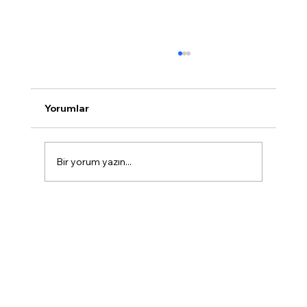
Yorumlar
Bir yorum yazın...
Marmaris Diş Kliniği'nin Uzmanlık
Alanları: Sağlıklı ve Estetik Gülüşler
İçin Kapsamlı Çözümler