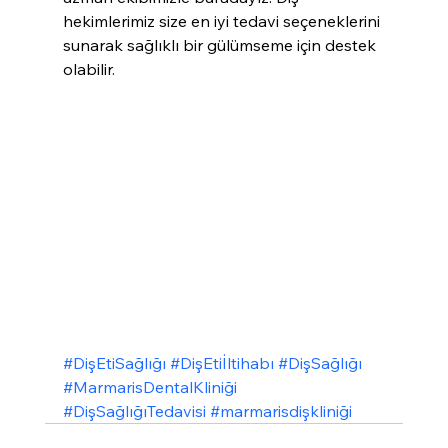
hekimlerimiz size en iyi tedavi seçeneklerini 
sunarak sağlıklı bir gülümseme için destek 
olabilir.
#DişEtiSağlığı
#DişEtiİltihabı
#DişSağlığı
#MarmarisDentalKliniği
#DişSağlığıTedavisi
#marmarisdişkliniği