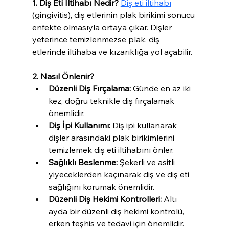
1. Diş Eti İltihabı Nedir?
Diş eti iltihabı
(gingivitis), diş etlerinin plak birikimi sonucu 
enfekte olmasıyla ortaya çıkar. Dişler 
yeterince temizlenmezse plak, diş 
etlerinde iltihaba ve kızarıklığa yol açabilir.
2. Nasıl Önlenir?
Düzenli Diş Fırçalama:
 Günde en az iki 
kez, doğru teknikle diş fırçalamak 
önemlidir.
Diş İpi Kullanımı:
 Diş ipi kullanarak 
dişler arasındaki plak birikimlerini 
temizlemek diş eti iltihabını önler.
Sağlıklı Beslenme:
 Şekerli ve asitli 
yiyeceklerden kaçınarak diş ve diş eti 
sağlığını korumak önemlidir.
Düzenli Diş Hekimi Kontrolleri:
 Altı 
ayda bir düzenli diş hekimi kontrolü, 
erken teşhis ve tedavi için önemlidir.